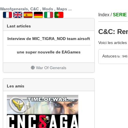
SECTION PATCH FR
Warofgenerals, C&C , Mods , Maps ...
Index
/
SERIE
prochainement sotie mod cnc sg1 beta 3
Last articles
C&C: Re
Interview de MIC_TIGRA_NOD team airsoft
Voici les article
une super nouvelle de EAGames
Astuces
lu : 946
mod bataille navale
War Of Generals
REPRISE DU MOD WOW
Un peu de nouveauté avec la sortie de All
Les amis
Stars
Grosse mise à jour
Le site est en travaux