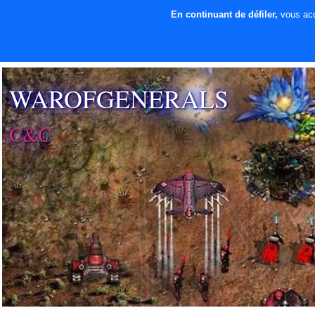
En continuant de défiler,
vous acce
⚡ SOUTENIR LE
DÉVELOPPEMENT
WAROFGENERALS
C&C