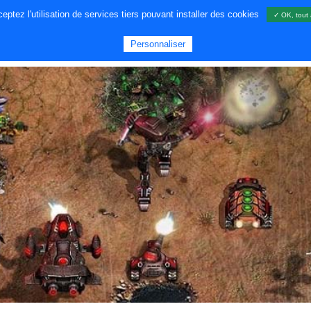
ptez l'utilisation de services tiers pouvant installer des cookies
✓ OK, tout 
A PROPOS DE NOUS
JEUX
GA
Personnaliser