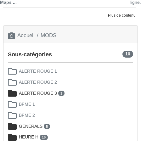
Maps ...
ligne.
Plus de contenu
Accueil
MODS
Sous-catégories
10
ALERTE ROUGE 1
ALERTE ROUGE 2
ALERTE ROUGE 3
3
BFME 1
BFME 2
GENERALS
5
HEURE H
16