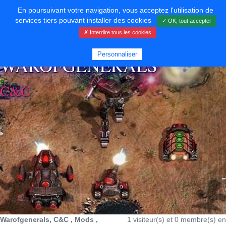
En poursuivant votre navigation, vous acceptez l'utilisation de
services tiers pouvant installer des cookies
✓ OK, tout accepter
✗ Interdire tous les cookies
⚡ SOUTENIR LE DÉVELOPPEMENT
Personnaliser
WAROFGENERALS
C&C
Warofgenerals, C&C , Mods ,
1 visiteur(s) et 0 membre(s) en