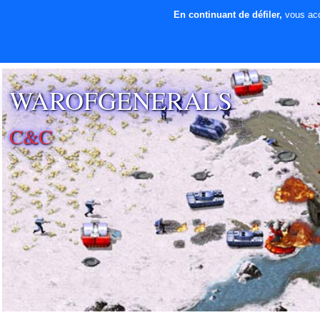
En continuant de défiler,
vous acce
⚡ SOUTENIR LE
DÉVELOPPEMENT
WAROFGENERALS
C&C