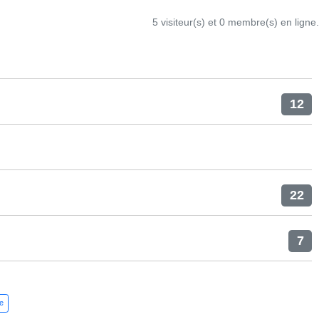
5 visiteur(s) et 0 membre(s) en ligne.
12
22
7
te