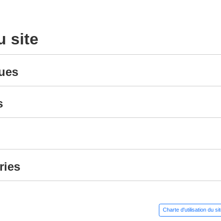
u site
ues
s
ries
Charte d'utilisation du si