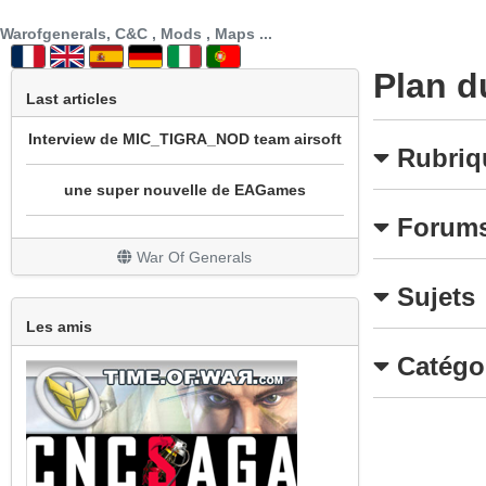
SECTION PATCH FR
Warofgenerals, C&C , Mods , Maps ...
prochainement sotie mod cnc sg1 beta 3
Plan d
Last articles
Interview de MIC_TIGRA_NOD team airsoft
Rubriq
une super nouvelle de EAGames
mod bataille navale
Forum
War Of Generals
REPRISE DU MOD WOW
Sujets
Un peu de nouveauté avec la sortie de All
Les amis
Stars
Catégo
Grosse mise à jour
Le site est en travaux