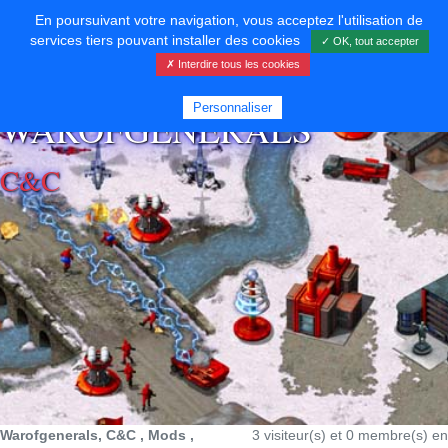
En poursuivant votre navigation, vous acceptez l'utilisation de
services tiers pouvant installer des cookies
✓ OK, tout accepter
✗ Interdire tous les cookies
⚡ SOUTENIR LE DÉVELOPPEMENT
Personnaliser
WAROFGENERALS
C&C
Warofgenerals, C&C , Mods ,
3 visiteur(s) et 0 membre(s) en