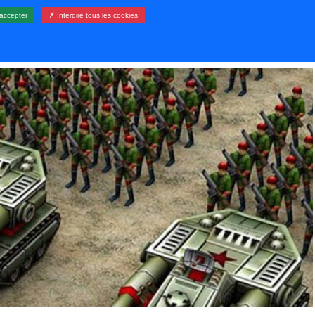
accepter
✗ Interdire tous les cookies
LERIE
RESSOURCES
CONTACT