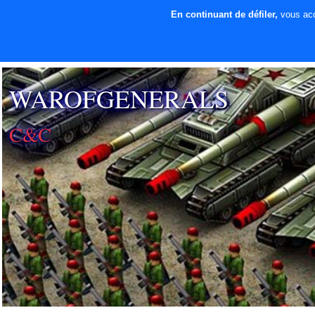
En continuant de défiler,
vous acce
⚡ SOUTENIR LE
DÉVELOPPEMENT
WAROFGENERALS
C&C
SECTION PATCH FR
prochainement sotie mod cnc sg1 beta 3
Interview de MIC_TIGRA_NOD team airsoft