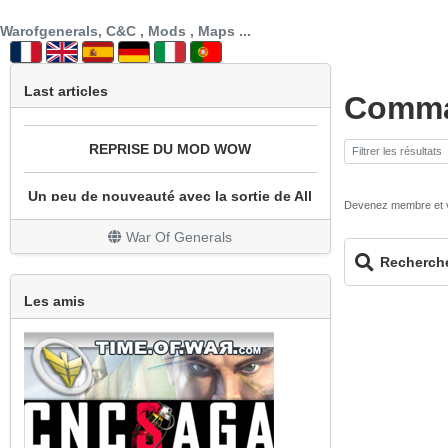
une super nouvelle de EAGames
Warofgenerals, C&C , Mods , Maps ...
mod bataille navale
Last articles
Comma
REPRISE DU MOD WOW
Un peu de nouveauté avec la sortie de All
Stars
Devenez membre et vo
War Of Generals
Grosse mise à jour
Recherch
Le site est en travaux
Les amis
Les finitions