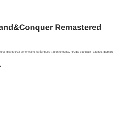
nd&Conquer Remastered
us disposerez de fonctions spécifiques : abonnements, forums spéciaux (cachés, membres, ..
e