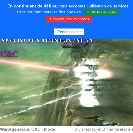
En continuant de défiler,
vous acceptez l'utilisation de services
tiers pouvant installer des cookies
✓ OK, tout accepter
✗ Interdire tous les cookies
⚡ SOUTENIR LE DÉVELOPPEMENT
Personnaliser
WAROFGENERALS
C&C
Warofgenerals, C&C , Mods ,
3 visiteur(s) et 0 membre(s) en