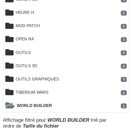
HEURE H
2
MOD PATCH
5
OPEN RA
2
OUTILS
3
OUTILS 3D
4
OUTILS GRAPHIQUES
3
TIBERIUM WARS
2
WORLD BUILDER
1
Affichage filtré pour
WORLD BUILDER
trié par
ordre de
Taille du fichier