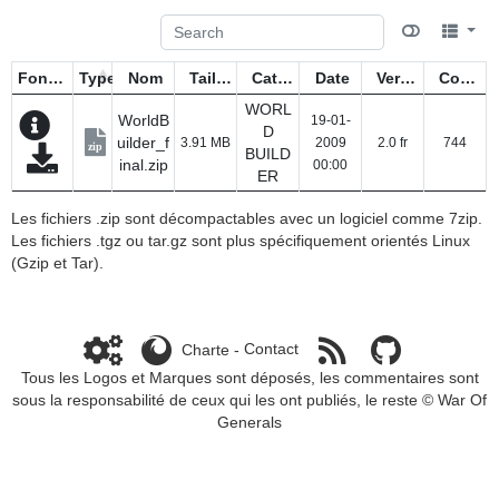
Fonctions
Type
Nom
Taille
Catégorie
Date
Version
Compteur
WORL
WorldB
19-01-
D
uilder_f
3.91 MB
2009
2.0 fr
744
zip
BUILD
inal.zip
00:00
ER
Les fichiers .zip sont décompactables avec un logiciel comme 7zip.
Les fichiers .tgz ou tar.gz sont plus spécifiquement orientés Linux
(Gzip et Tar).
Charte
-
Contact
Tous les Logos et Marques sont déposés, les commentaires sont
sous la responsabilité de ceux qui les ont publiés, le reste ©
War Of
Generals