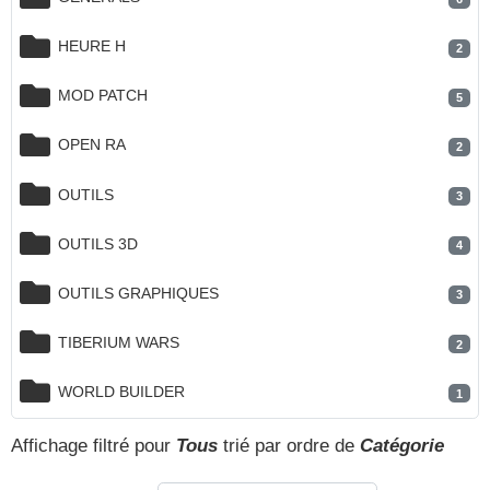
HEURE H
2
MOD PATCH
5
OPEN RA
2
OUTILS
3
OUTILS 3D
4
OUTILS GRAPHIQUES
3
TIBERIUM WARS
2
WORLD BUILDER
1
Affichage filtré pour
Tous
trié par ordre de
Catégorie