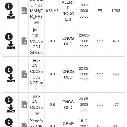
ALERT
UP_pc
13-03-
E
MAN(F
6.86 MB
2009
FR
1 798
pdf
ROUG
R_FR).
00:00
E 3
pdf
jeu-
461-
23-05-
CNCG
C&C95
0 B
2008
gold
470
rar
OLD
_CD1_
00:00
GDI.rar
jeu-
461-
23-05-
C&C95
CNCG
0 B
2008
gold
466
rar
_CD2_
OLD
00:00
NOD.ra
r
pat-
23-05-
461-
CNCG
0 B
2008
gold
477
rar
C&C95
OLD
00:00
.rar
Xenofo
19-11-
GENE
rce105.
0 B
2007
1.05
604