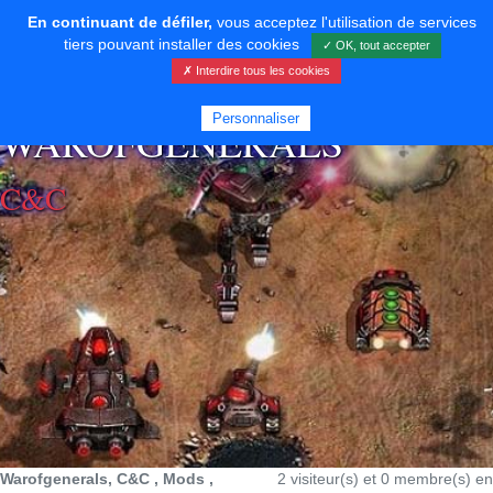
En continuant de défiler,
vous acceptez l'utilisation de services
tiers pouvant installer des cookies
✓ OK, tout accepter
✗ Interdire tous les cookies
⚡ SOUTENIR LE DÉVELOPPEMENT
Personnaliser
WAROFGENERALS
C&C
Warofgenerals, C&C , Mods ,
2 visiteur(s) et 0 membre(s) en