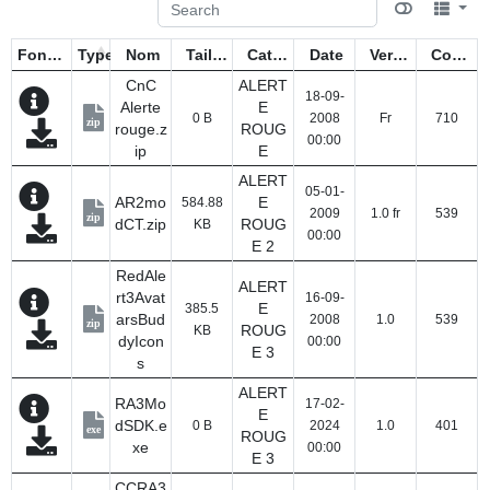
Fonctions
Type
Nom
Taille
Catégorie
Date
Version
Compteur
CnC
ALERT
18-09-
Alerte
E
0 B
2008
Fr
710
zip
rouge.z
ROUG
00:00
ip
E
ALERT
05-01-
AR2mo
E
584.88
2009
1.0 fr
539
zip
dCT.zip
ROUG
KB
00:00
E 2
RedAle
ALERT
rt3Avat
16-09-
E
385.5
arsBud
2008
1.0
539
zip
ROUG
KB
dyIcon
00:00
E 3
s
ALERT
RA3Mo
17-02-
E
dSDK.e
0 B
2024
1.0
401
exe
ROUG
xe
00:00
E 3
CCRA3