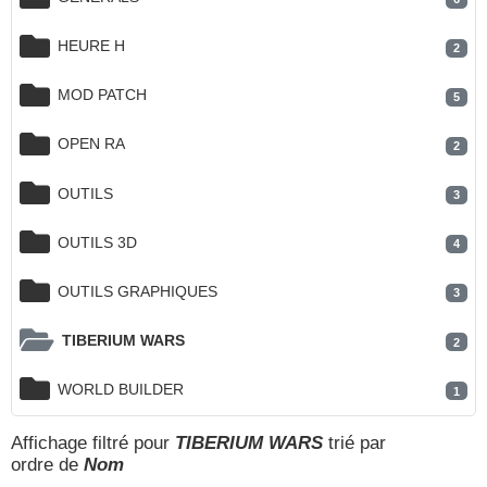
HEURE H
2
MOD PATCH
5
OPEN RA
2
OUTILS
3
OUTILS 3D
4
OUTILS GRAPHIQUES
3
TIBERIUM WARS
2
WORLD BUILDER
1
Affichage filtré pour
TIBERIUM WARS
trié par
ordre de
Nom