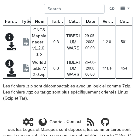
Fonctions
Type
Nom
Taille
Catégorie
Date
Version
Compteur
CNC3
MapMa
TIBERI
29-05-
nager_
UM
0 B
2008
1.2.0
501
zip
v1.2.0.
WARS
00:00
zip
WorldB
TIBERI
26-06-
uilderV
UM
0 B
2008
finale
454
zip
2.0.zip
WARS
00:00
Les fichiers .zip sont décompactables avec un logiciel comme 7zip.
Les fichiers .tgz ou tar.gz sont plus spécifiquement orientés Linux
(Gzip et Tar).
Charte
-
Contact
Tous les Logos et Marques sont déposés, les commentaires sont
sous la responsabilité de ceux qui les ont publiés, le reste ©
War Of