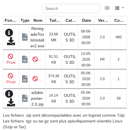
Fonctions
Type
Nom
Taille
Catégorie
Date
Version
Compteur
Reneg
08-06-
adeToo
OUTIL
23.68
2008
2.0
480
exe
lsInstall
S 3D
MB
00:00
er2.exe
13-05-
OUTIL
81.51
...
2026
FR
2
zip
Privé
S 3D
KB
00:00
05-06-
OUTIL
374.38
...
2026
2.0
1
zip
Privé
S 3D
KB
00:00
w3dim
05-06-
OUTIL
14.14
porter-
2026
2.0
58
zip
S 3D
KB
2.0.zip
00:00
Les fichiers .zip sont décompactables avec un logiciel comme 7zip.
Les fichiers .tgz ou tar.gz sont plus spécifiquement orientés Linux
(Gzip et Tar).