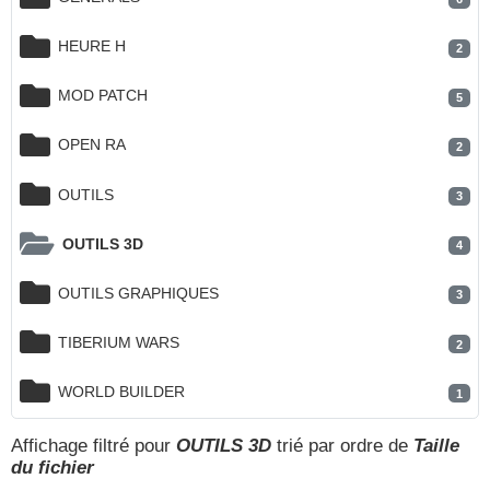
HEURE H
2
MOD PATCH
5
OPEN RA
2
OUTILS
3
OUTILS 3D
4
OUTILS GRAPHIQUES
3
TIBERIUM WARS
2
WORLD BUILDER
1
Affichage filtré pour
OUTILS 3D
trié par ordre de
Taille
du fichier