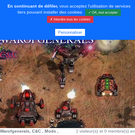
En continuant de défiler,
vous acceptez l'utilisation de services
tiers pouvant installer des cookies
✓ OK, tout accepter
✗ Interdire tous les cookies
⚡ SOUTENIR LE DÉVELOPPEMENT
Personnaliser
WAROFGENERALS
C&C
Warofgenerals, C&C , Mods ,
1 visiteur(s) et 0 membre(s) en