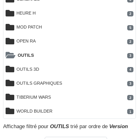
HEURE H
2
MOD PATCH
5
OPEN RA
2
OUTILS
3
OUTILS 3D
4
OUTILS GRAPHIQUES
3
TIBERIUM WARS
2
WORLD BUILDER
1
Affichage filtré pour
OUTILS
trié par ordre de
Version