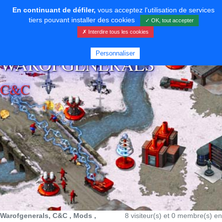
En continuant de défiler,
vous acceptez l'utilisation de services
tiers pouvant installer des cookies
✓ OK, tout accepter
✗ Interdire tous les cookies
⚡ SOUTENIR LE DÉVELOPPEMENT
Personnaliser
WAROFGENERALS
C&C
Warofgenerals, C&C , Mods ,
8 visiteur(s) et 0 membre(s) en