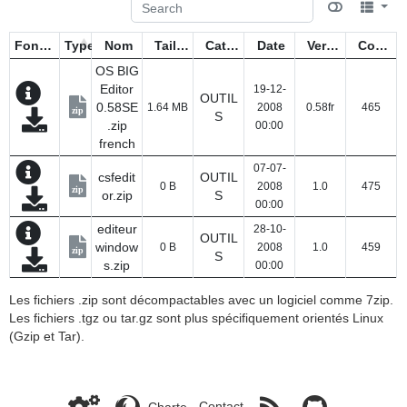
Fonctions
Type
Nom
Taille
Catégorie
Date
Version
Compteur
OS BIG
Editor
19-12-
OUTIL
0.58SE
1.64 MB
2008
0.58fr
465
zip
S
.zip
00:00
french
07-07-
csfedit
OUTIL
0 B
2008
1.0
475
zip
or.zip
S
00:00
editeur
28-10-
OUTIL
window
0 B
2008
1.0
459
zip
S
s.zip
00:00
Les fichiers .zip sont décompactables avec un logiciel comme 7zip.
Les fichiers .tgz ou tar.gz sont plus spécifiquement orientés Linux
(Gzip et Tar).
Charte
-
Contact