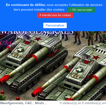
En continuant de défiler,
vous acceptez l'utilisation de services
tiers pouvant installer des cookies
✓ OK, tout accepter
✗ Interdire tous les cookies
⚡ SOUTENIR LE DÉVELOPPEMENT
Personnaliser
WAROFGENERALS
C&C
Warofgenerals, C&C , Mods ,
3 visiteur(s) et 0 membre(s) en