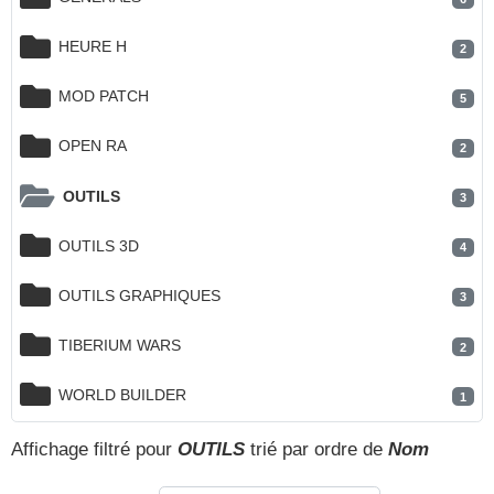
HEURE H
2
MOD PATCH
5
OPEN RA
2
OUTILS
3
OUTILS 3D
4
OUTILS GRAPHIQUES
3
TIBERIUM WARS
2
WORLD BUILDER
1
Affichage filtré pour
OUTILS
trié par ordre de
Nom