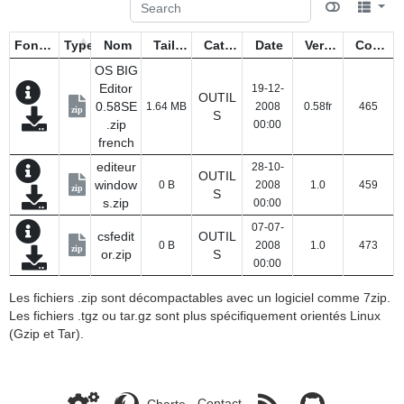
Fonctions
Type
Nom
Taille
Catégorie
Date
Version
Compteur
OS BIG
Editor
19-12-
OUTIL
0.58SE
1.64 MB
2008
0.58fr
465
zip
S
.zip
00:00
french
editeur
28-10-
OUTIL
window
0 B
2008
1.0
459
zip
S
s.zip
00:00
07-07-
csfedit
OUTIL
0 B
2008
1.0
473
zip
or.zip
S
00:00
Les fichiers .zip sont décompactables avec un logiciel comme 7zip.
Les fichiers .tgz ou tar.gz sont plus spécifiquement orientés Linux
(Gzip et Tar).
Charte
-
Contact