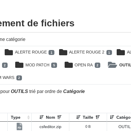
ment de fichiers
ne catégorie
ALERTE ROUGE
ALERTE ROUGE 2
A
1
1
H
MOD PATCH
OPEN RA
OUTI
2
5
2
M WARS
2
é pour
OUTILS
trié par ordre de
Catégorie
Type
Nom
Taille
Catégo
csfeditor.zip
OUTIL
0 B
zip