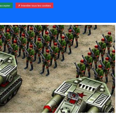
accepter
✗ Interdire tous les cookies
LERIE
RESSOURCES
CONTACT