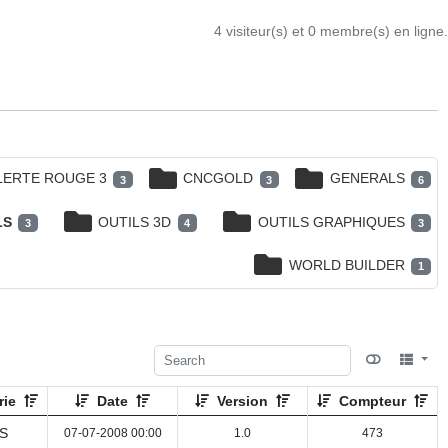
4 visiteur(s) et 0 membre(s) en ligne.
LERTE ROUGE 3
CNCGOLD
GENERALS
3
3
6
LS
OUTILS 3D
OUTILS GRAPHIQUES
3
4
3
WORLD BUILDER
1
rie
Date
Version
Compteur
S
07-07-2008 00:00
1.0
473