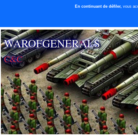
En continuant de défiler,
vous acce
⚡ SOUTENIR LE
DÉVELOPPEMENT
WAROFGENERALS
C&C