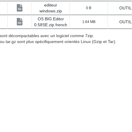
editeur
OUTIL
0 B
zip
windows.zip
OS BIG Editor
OUTIL
1.64 MB
zip
0.58SE.zip french
p sont décompactables avec un logiciel comme 7zip.
 ou tar.gz sont plus spécifiquement orientés Linux (Gzip et Tar).