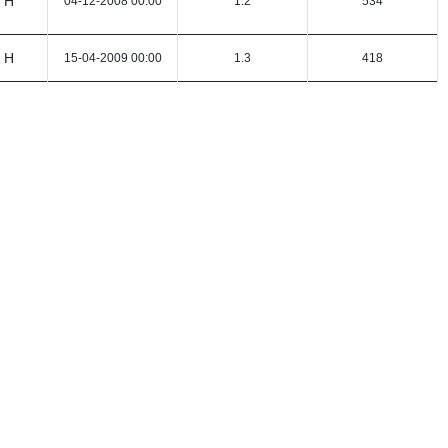
 H
04-12-2008 00:00
1.2
534
 H
15-04-2009 00:00
1.3
418