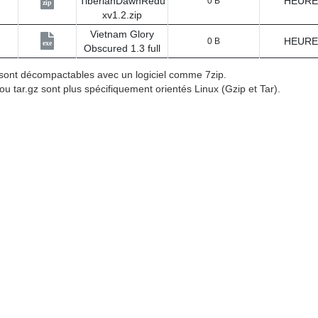
TiberianDawnRedu
HEURE
0 B
zip
xv1.2.zip
Vietnam Glory
HEURE
0 B
exe
Obscured 1.3 full
p sont décompactables avec un logiciel comme 7zip.
 ou tar.gz sont plus spécifiquement orientés Linux (Gzip et Tar).