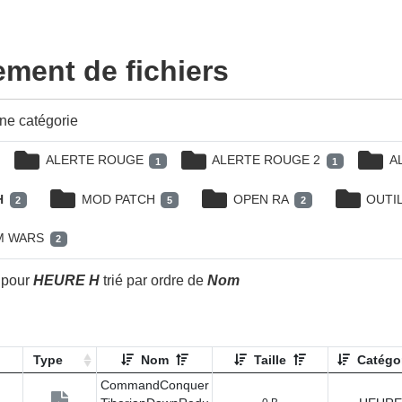
ment de fichiers
ne catégorie
ALERTE ROUGE
ALERTE ROUGE 2
A
1
1
H
MOD PATCH
OPEN RA
OUTI
2
5
2
M WARS
2
é pour
HEURE H
trié par ordre de
Nom
Type
Nom
Taille
Catégo
CommandConquer