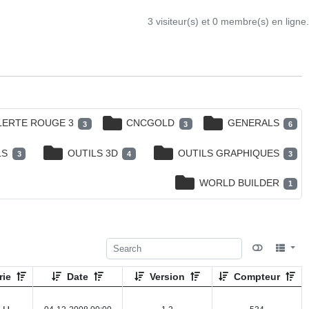
3 visiteur(s) et 0 membre(s) en ligne.
LERTE ROUGE 3
CNCGOLD
GENERALS
3
3
6
LS
OUTILS 3D
OUTILS GRAPHIQUES
3
4
3
WORLD BUILDER
1
rie
Date
Version
Compteur