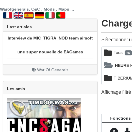
SECTION PATCH FR
Warofgenerals, C&C , Mods , Maps ...
prochainement sotie mod cnc sg1 beta 3
Charge
Last articles
Interview de MIC_TIGRA_NOD team airsoft
Sélectionner u
une super nouvelle de EAGames
Tous
36
mod bataille navale
HEURE 
War Of Generals
REPRISE DU MOD WOW
TIBERIU
Un peu de nouveauté avec la sortie de All
Les amis
Affichage filtr
Stars
Grosse mise à jour
Fonctions
Le site est en travaux