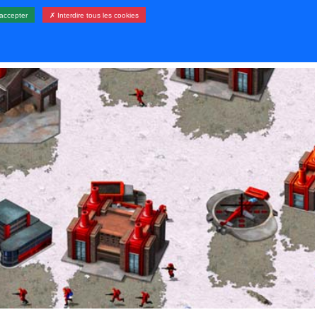
accepter
✗ Interdire tous les cookies
LERIE
RESSOURCES
CONTACT