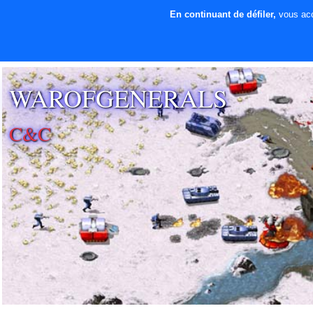
En continuant de défiler,
vous acce
⚡ SOUTENIR LE
DÉVELOPPEMENT
WAROFGENERALS
C&C