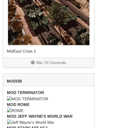
MidEast Crisis 2
War Of Generals
MODDB
MOD TERMINATOR
MOD ROME
MOD JEFF WAYNE'S WORLD WAR