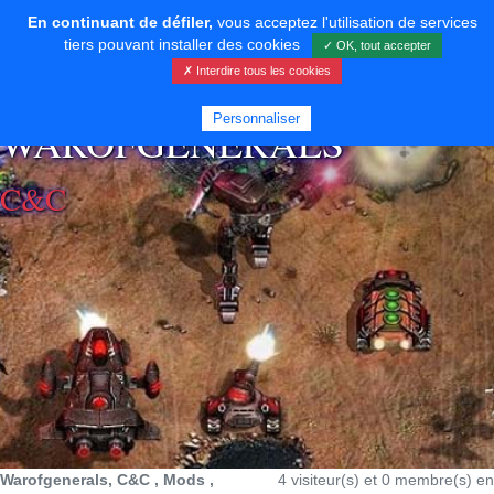
En continuant de défiler,
vous acceptez l'utilisation de services
tiers pouvant installer des cookies
✓ OK, tout accepter
✗ Interdire tous les cookies
⚡ SOUTENIR LE DÉVELOPPEMENT
Personnaliser
WAROFGENERALS
C&C
Warofgenerals, C&C , Mods ,
4 visiteur(s) et 0 membre(s) en