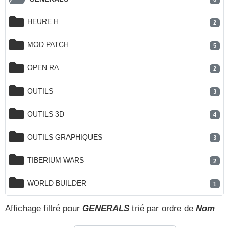
HEURE H
2
MOD PATCH
5
OPEN RA
2
OUTILS
3
OUTILS 3D
4
OUTILS GRAPHIQUES
3
TIBERIUM WARS
2
WORLD BUILDER
1
Affichage filtré pour
GENERALS
trié par ordre de
Nom