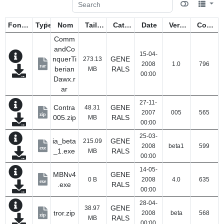
Fonctions
Type
Nom
Taille
Catégorie
Date
Version
Compteur
Comm
andCo
15-04-
nquerTi
GENE
273.13
2008
1.0
796
rar
berian
RALS
MB
00:00
Dawx.r
ar
27-11-
Contra
GENE
48.31
2007
005
565
zip
005.zip
RALS
MB
00:00
25-03-
ia_beta
GENE
215.09
2008
beta1
599
exe
_1.exe
RALS
MB
00:00
14-05-
MBNv4
GENE
0 B
2008
4.0
635
exe
.exe
RALS
00:00
28-04-
GENE
38.97
tror.zip
2008
beta
568
zip
RALS
MB
00:00