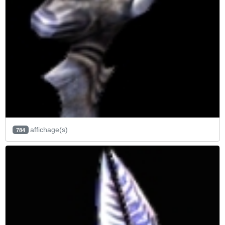
affichage(s)
784