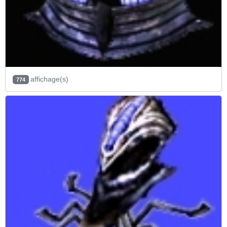
affichage(s)
774