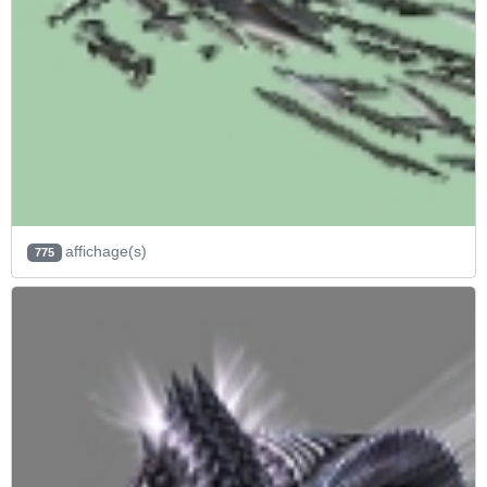
affichage(s)
775