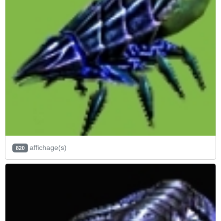
affichage(s)
820