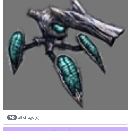
affichage(s)
749