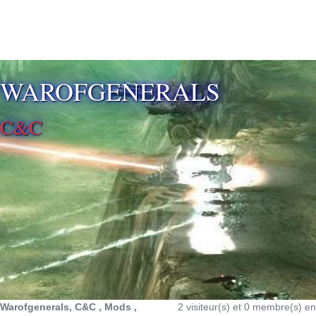
⚡ SOUTENIR LE DÉVELOPPEMENT
WAROFGENERALS
C&C
Warofgenerals, C&C , Mods ,
2 visiteur(s) et 0 membre(s) en