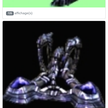
affichage(s)
725