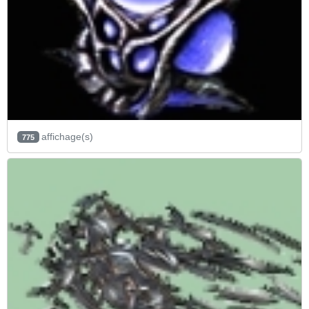
affichage(s)
775