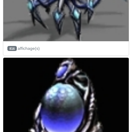
affichage(s)
816