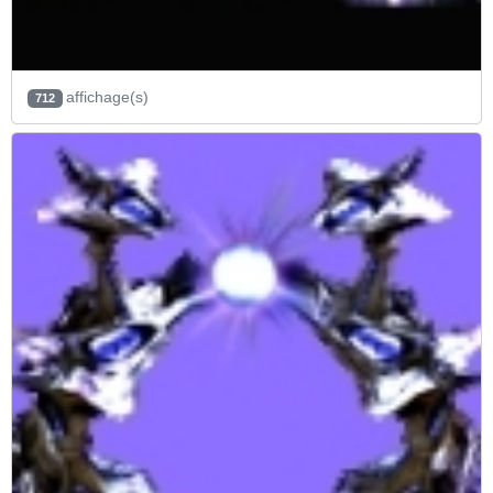
affichage(s)
712