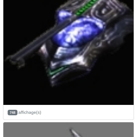
affichage(s)
748