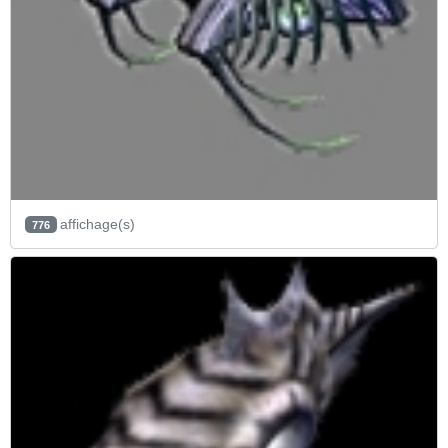
affichage(s)
776