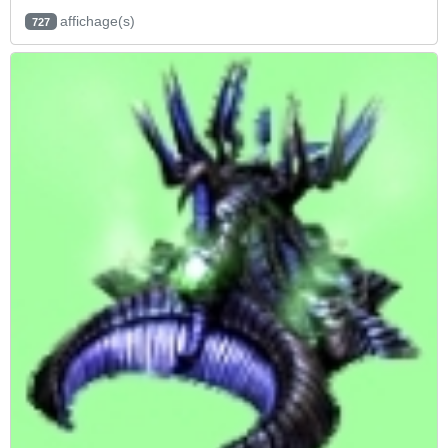
affichage(s)
727