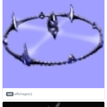
affichage(s)
689