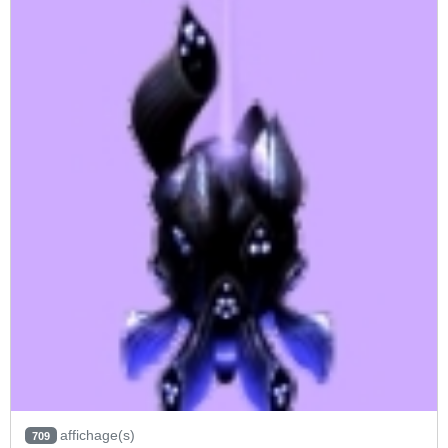
affichage(s)
709