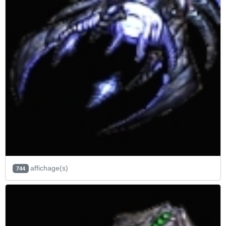
affichage(s)
744