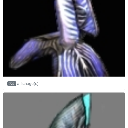
affichage(s)
729