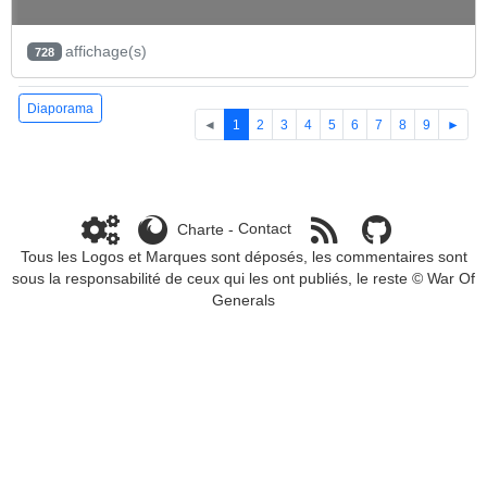
affichage(s)
728
Diaporama
◄
1
2
3
4
5
6
7
8
9
►
Charte
-
Contact
Tous les Logos et Marques sont déposés, les commentaires sont
sous la responsabilité de ceux qui les ont publiés, le reste ©
War Of
Generals