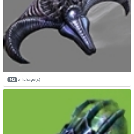
affichage(s)
762