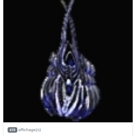
affichage(s)
679