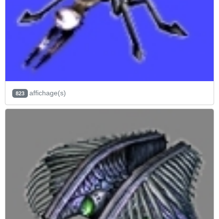
affichage(s)
823