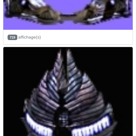
affichage(s)
719