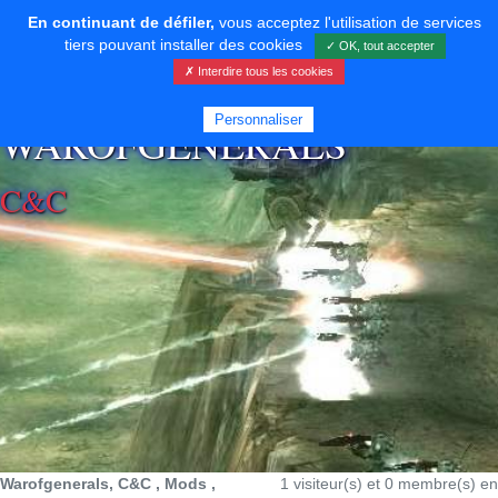
En continuant de défiler,
vous acceptez l'utilisation de services
tiers pouvant installer des cookies
✓ OK, tout accepter
✗ Interdire tous les cookies
⚡ SOUTENIR LE DÉVELOPPEMENT
Personnaliser
WAROFGENERALS
C&C
Warofgenerals, C&C , Mods ,
1 visiteur(s) et 0 membre(s) en