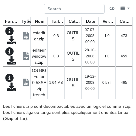
Fonctions
Type
Nom
Taille
Catégorie
Date
Version
Compteur
07-07-
csfedit
OUTIL
0 B
2008
1.0
473
zip
or.zip
S
00:00
editeur
28-10-
OUTIL
window
0 B
2008
1.0
459
zip
S
s.zip
00:00
OS BIG
Editor
19-12-
OUTIL
0.58SE
1.64 MB
2008
0.58fr
465
zip
S
.zip
00:00
french
Les fichiers .zip sont décompactables avec un logiciel comme 7zip.
Les fichiers .tgz ou tar.gz sont plus spécifiquement orientés Linux
(Gzip et Tar).