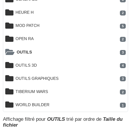
HEURE H
2
MOD PATCH
5
OPEN RA
2
OUTILS
3
OUTILS 3D
4
OUTILS GRAPHIQUES
3
TIBERIUM WARS
2
WORLD BUILDER
1
Affichage filtré pour
OUTILS
trié par ordre de
Taille du
fichier