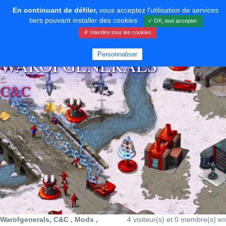
En continuant de défiler,
vous acceptez l'utilisation de services
tiers pouvant installer des cookies
✓ OK, tout accepter
✗ Interdire tous les cookies
⚡ SOUTENIR LE DÉVELOPPEMENT
Personnaliser
WAROFGENERALS
C&C
Warofgenerals, C&C , Mods ,
4 visiteur(s) et 0 membre(s) en