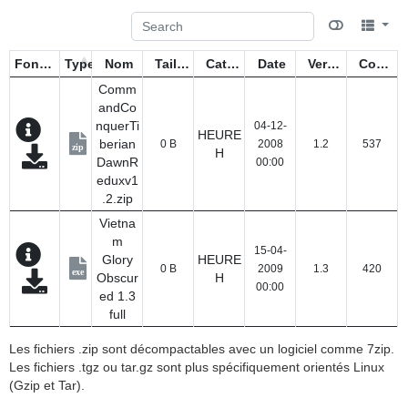
Fonctions
Type
Nom
Taille
Catégorie
Date
Version
Compteur
Comm
andCo
nquerTi
04-12-
HEURE
berian
0 B
2008
1.2
537
zip
H
DawnR
00:00
eduxv1
.2.zip
Vietna
m
15-04-
Glory
HEURE
0 B
2009
1.3
420
exe
Obscur
H
00:00
ed 1.3
full
Les fichiers .zip sont décompactables avec un logiciel comme 7zip.
Les fichiers .tgz ou tar.gz sont plus spécifiquement orientés Linux
(Gzip et Tar).