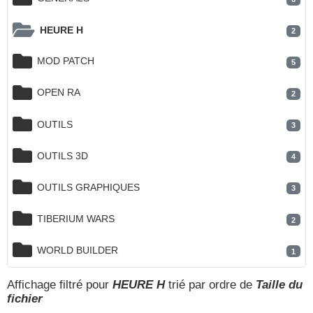
HEURE H
2
MOD PATCH
5
OPEN RA
2
OUTILS
3
OUTILS 3D
4
OUTILS GRAPHIQUES
3
TIBERIUM WARS
2
WORLD BUILDER
1
Affichage filtré pour
HEURE H
trié par ordre de
Taille du
fichier