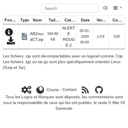
Fonctions
Type
Nom
Taille
Catégorie
Date
Version
Compteur
ALERT
05-01-
AR2mo
E
584.88
2009
1.0 fr
539
zip
dCT.zip
ROUG
KB
00:00
E 2
Les fichiers .zip sont décompactables avec un logiciel comme 7zip.
Les fichiers .tgz ou tar.gz sont plus spécifiquement orientés Linux
(Gzip et Tar).
Charte
-
Contact
Tous les Logos et Marques sont déposés, les commentaires sont
sous la responsabilité de ceux qui les ont publiés, le reste ©
War Of
Generals