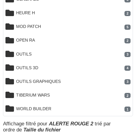
HEURE H
2
MOD PATCH
5
OPEN RA
2
OUTILS
3
OUTILS 3D
4
OUTILS GRAPHIQUES
3
TIBERIUM WARS
2
WORLD BUILDER
1
Affichage filtré pour
ALERTE ROUGE 2
trié par
ordre de
Taille du fichier