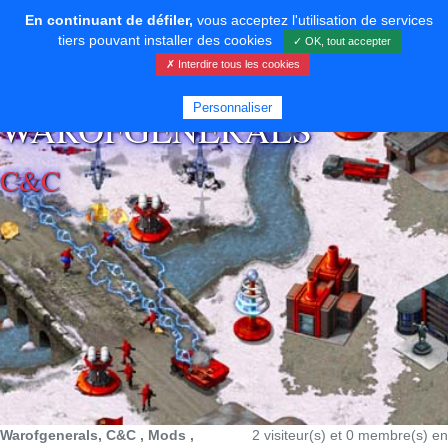
En continuant de défiler,
vous acceptez l'utilisation de services
tiers pouvant installer des cookies
✓ OK, tout accepter
✗ Interdire tous les cookies
⚡ SOUTENIR LE DÉVELOPPEMENT
Personnaliser
WAROFGENERALS
C&C
Warofgenerals, C&C , Mods ,
2 visiteur(s) et 0 membre(s) en