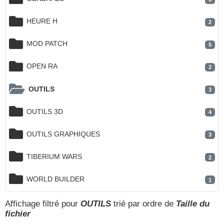
HEURE H
2
MOD PATCH
5
OPEN RA
2
OUTILS
3
OUTILS 3D
4
OUTILS GRAPHIQUES
3
TIBERIUM WARS
2
WORLD BUILDER
1
Affichage filtré pour
OUTILS
trié par ordre de
Taille du
fichier