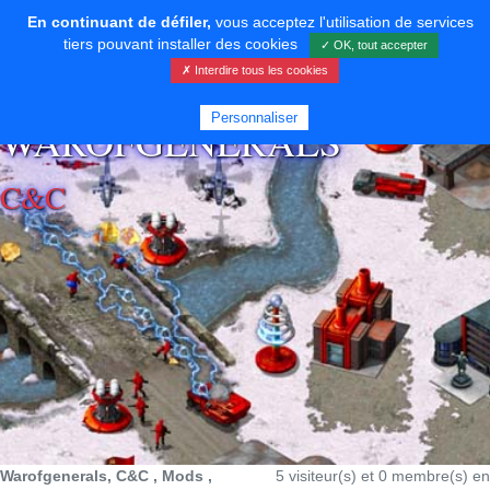
En continuant de défiler,
vous acceptez l'utilisation de services
tiers pouvant installer des cookies
✓ OK, tout accepter
✗ Interdire tous les cookies
⚡ SOUTENIR LE DÉVELOPPEMENT
Personnaliser
WAROFGENERALS
C&C
Warofgenerals, C&C , Mods ,
5 visiteur(s) et 0 membre(s) en