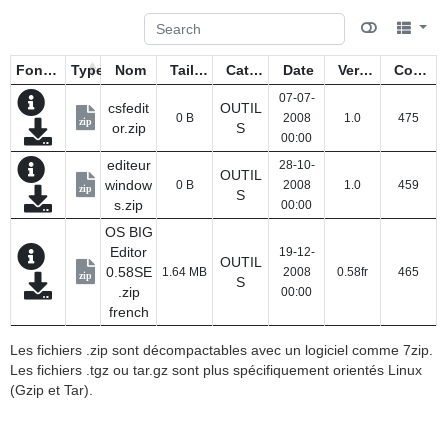
Fonctions
Type
Nom
Taille
Catégorie
Date
Version
Compteur
07-07-
csfedit
OUTIL
0 B
2008
1.0
475
zip
or.zip
S
00:00
editeur
28-10-
OUTIL
window
0 B
2008
1.0
459
zip
S
s.zip
00:00
OS BIG
Editor
19-12-
OUTIL
0.58SE
1.64 MB
2008
0.58fr
465
zip
S
.zip
00:00
french
Les fichiers .zip sont décompactables avec un logiciel comme 7zip.
Les fichiers .tgz ou tar.gz sont plus spécifiquement orientés Linux
(Gzip et Tar).