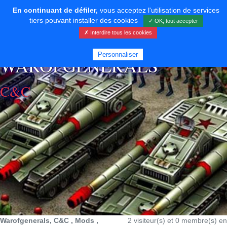
En continuant de défiler,
vous acceptez l'utilisation de services
tiers pouvant installer des cookies
✓ OK, tout accepter
✗ Interdire tous les cookies
⚡ SOUTENIR LE DÉVELOPPEMENT
Personnaliser
WAROFGENERALS
C&C
Warofgenerals, C&C , Mods ,
2 visiteur(s) et 0 membre(s) en