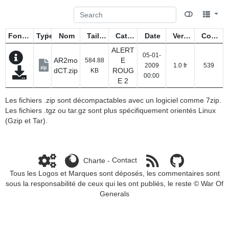
Fonctions
Type
Nom
Taille
Catégorie
Date
Version
Compteur
ALERT
05-01-
AR2mo
E
584.88
2009
1.0 fr
539
zip
dCT.zip
ROUG
KB
00:00
E 2
Les fichiers .zip sont décompactables avec un logiciel comme 7zip.
Les fichiers .tgz ou tar.gz sont plus spécifiquement orientés Linux
(Gzip et Tar).
Charte
-
Contact
Tous les Logos et Marques sont déposés, les commentaires sont
sous la responsabilité de ceux qui les ont publiés, le reste ©
War Of
Generals