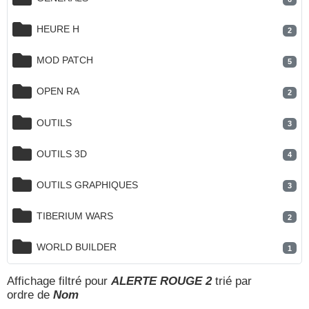
HEURE H
2
MOD PATCH
5
OPEN RA
2
OUTILS
3
OUTILS 3D
4
OUTILS GRAPHIQUES
3
TIBERIUM WARS
2
WORLD BUILDER
1
Affichage filtré pour
ALERTE ROUGE 2
trié par
ordre de
Nom