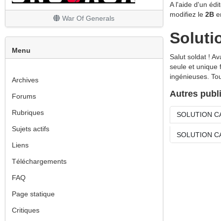
A l'aide d'un édi
Les finitions
modifiez le
2B
e
War Of Generals
Soluti
Menu
Salut soldat ! A
seule et unique 
ingénieuses. Tou
Archives
Autres publ
Forums
Rubriques
SOLUTION C
Sujets actifs
SOLUTION C
Liens
Téléchargements
FAQ
Page statique
Critiques