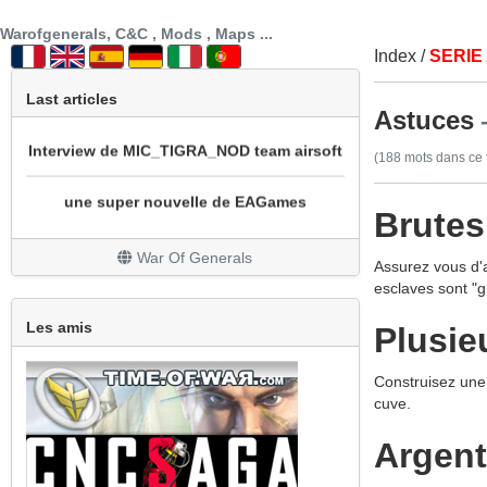
SECTION PATCH FR
Warofgenerals, C&C , Mods , Maps ...
Index
/
SERIE
prochainement sotie mod cnc sg1 beta 3
Last articles
Astuces
Interview de MIC_TIGRA_NOD team airsoft
(188 mots dans ce t
une super nouvelle de EAGames
Brutes
mod bataille navale
War Of Generals
Assurez vous d'
REPRISE DU MOD WOW
esclaves sont "g
Un peu de nouveauté avec la sortie de All
Les amis
Plusie
Stars
Construisez une 
Grosse mise à jour
cuve.
Argent 
Le site est en travaux