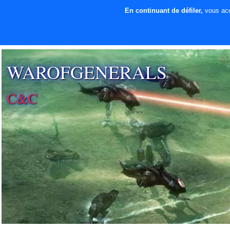
En continuant de défiler,
vous acce
⚡ SOUTENIR LE
DÉVELOPPEMENT
WAROFGENERALS
C&C