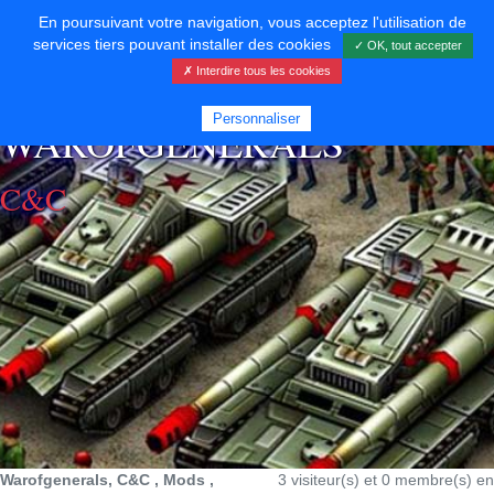
En poursuivant votre navigation, vous acceptez l'utilisation de
services tiers pouvant installer des cookies
✓ OK, tout accepter
✗ Interdire tous les cookies
⚡ SOUTENIR LE DÉVELOPPEMENT
Personnaliser
WAROFGENERALS
C&C
Warofgenerals, C&C , Mods ,
3 visiteur(s) et 0 membre(s) en