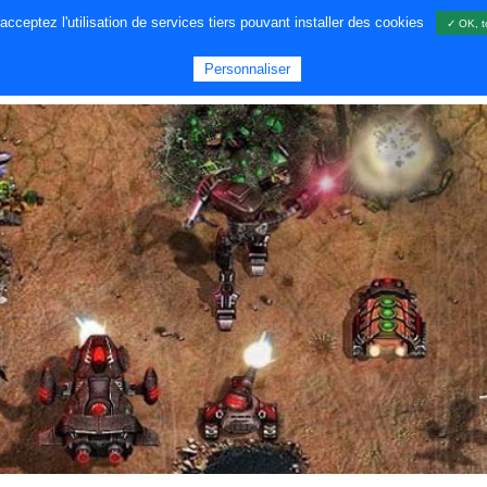
cceptez l'utilisation de services tiers pouvant installer des cookies
✓ OK, t
A PROPOS DE NOUS
JEUX
GA
Personnaliser