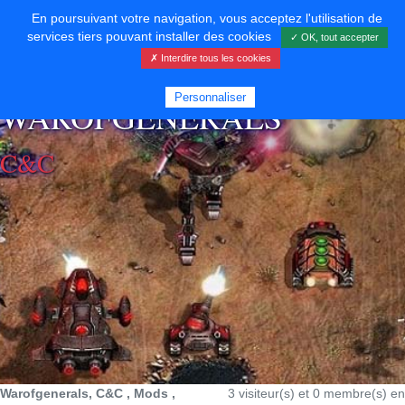
En poursuivant votre navigation, vous acceptez l'utilisation de
services tiers pouvant installer des cookies
✓ OK, tout accepter
✗ Interdire tous les cookies
⚡ SOUTENIR LE DÉVELOPPEMENT
Personnaliser
WAROFGENERALS
C&C
Warofgenerals, C&C , Mods ,
3 visiteur(s) et 0 membre(s) en