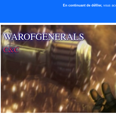
En continuant de défiler,
vous acce
⚡ SOUTENIR LE
DÉVELOPPEMENT
WAROFGENERALS
C&C