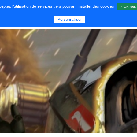
ptez l'utilisation de services tiers pouvant installer des cookies
✓ OK, tout 
A PROPOS DE NOUS
JEUX
GA
Personnaliser