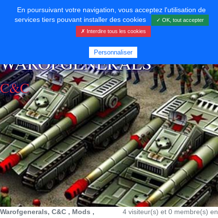
En poursuivant votre navigation, vous acceptez l'utilisation de
services tiers pouvant installer des cookies
✓ OK, tout accepter
✗ Interdire tous les cookies
⚡ SOUTENIR LE DÉVELOPPEMENT
Personnaliser
WAROFGENERALS
C&C
Warofgenerals, C&C , Mods ,
4 visiteur(s) et 0 membre(s) en