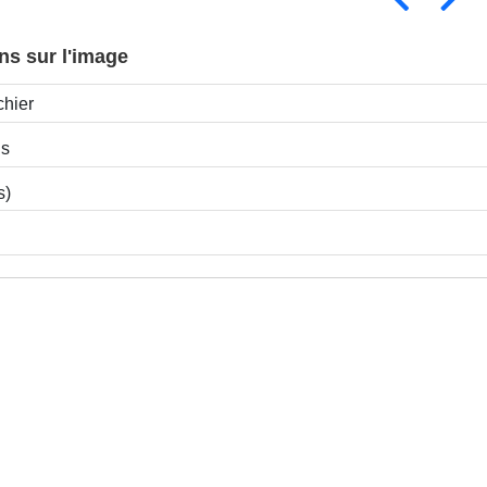
ns sur l'image
chier
ns
s)