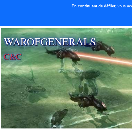
En continuant de défiler,
vous acce
⚡ SOUTENIR LE
DÉVELOPPEMENT
WAROFGENERALS
C&C
SECTION PATCH FR