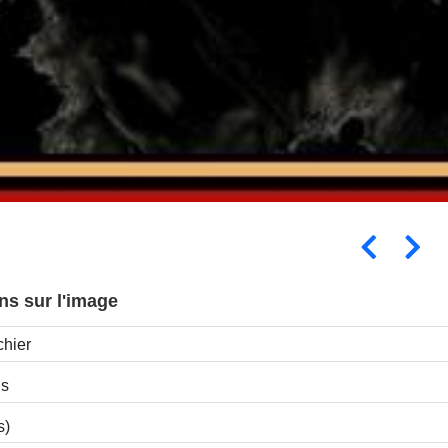
ns sur l'image
chier
ns
s)