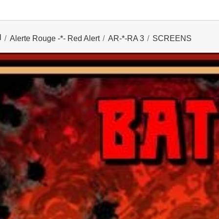
l
Alerte Rouge -*- Red Alert
AR-*-RA 3
SCREENS