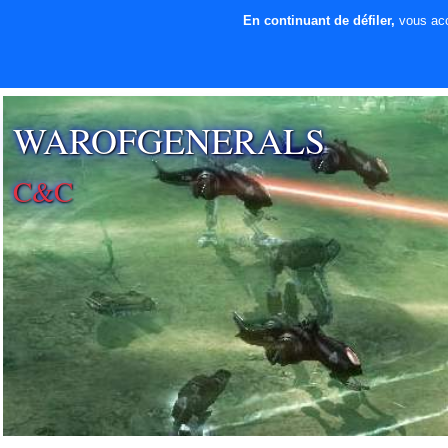
En continuant de défiler,
vous acce
⚡ SOUTENIR LE
DÉVELOPPEMENT
WAROFGENERALS
C&C
SECTION PATCH FR