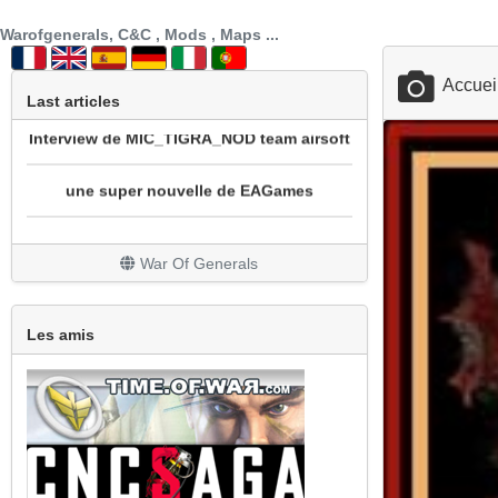
prochainement sotie mod cnc sg1 beta 3
Warofgenerals, C&C , Mods , Maps ...
Interview de MIC_TIGRA_NOD team airsoft
Accuei
Last articles
une super nouvelle de EAGames
mod bataille navale
REPRISE DU MOD WOW
War Of Generals
Un peu de nouveauté avec la sortie de All
Stars
Les amis
Grosse mise à jour
Le site est en travaux
Les finitions