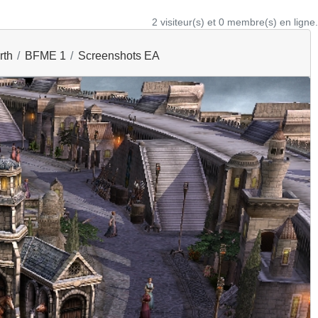
2 visiteur(s) et 0 membre(s) en ligne.
rth
BFME 1
Screenshots EA