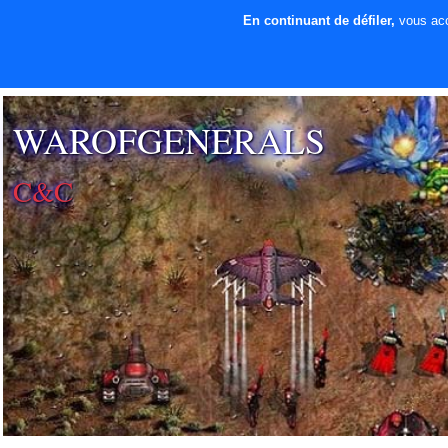
En continuant de défiler,
vous acce
⚡ SOUTENIR LE
DÉVELOPPEMENT
WAROFGENERALS
C&C