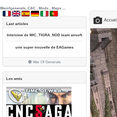
SECTION PATCH FR
Warofgenerals, C&C , Mods , Maps ...
prochainement sotie mod cnc sg1 beta 3
Accuei
Last articles
Interview de MIC_TIGRA_NOD team airsoft
une super nouvelle de EAGames
mod bataille navale
War Of Generals
REPRISE DU MOD WOW
Un peu de nouveauté avec la sortie de All
Les amis
Stars
Grosse mise à jour
Le site est en travaux
Les finitions