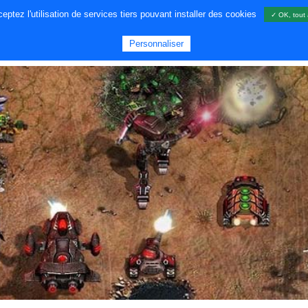
ptez l'utilisation de services tiers pouvant installer des cookies
✓ OK, tout 
A PROPOS DE NOUS
JEUX
GA
Personnaliser