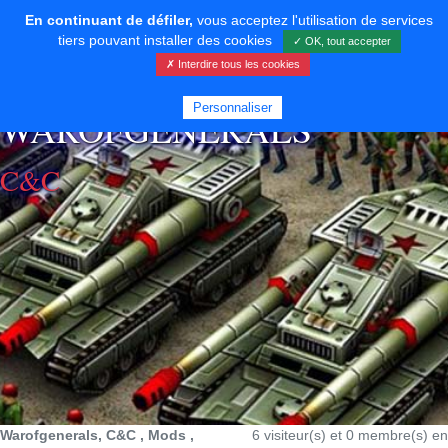
En continuant de défiler,
vous acceptez l'utilisation de services
tiers pouvant installer des cookies
✓ OK, tout accepter
✗ Interdire tous les cookies
⚡ SOUTENIR LE DÉVELOPPEMENT
Personnaliser
WAROFGENERALS
C&C
Warofgenerals, C&C , Mods ,
6 visiteur(s) et 0 membre(s) en