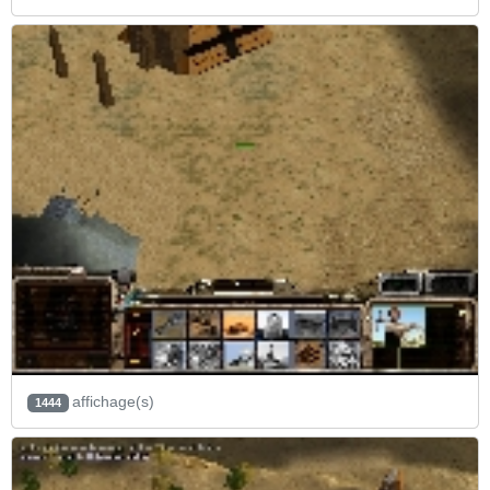
affichage(s)
1444