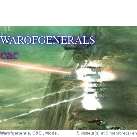
⚡ SOUTENIR LE DÉVELOPPEMENT
WAROFGENERALS
C&C
Warofgenerals, C&C , Mods ,
5 visiteur(s) et 0 membre(s) en