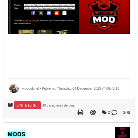
wogcolonel
• Publié le : Thursday 04 December 2025 @ 06:42:15
Lire la suite...
40 caractères de plus
0
309
​MODS