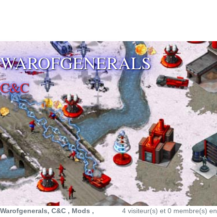
⚡ SOUTENIR LE DÉVELOPPEMENT
WAROFGENERALS
C&C
Warofgenerals, C&C , Mods ,
4 visiteur(s) et 0 membre(s) en