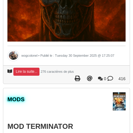
wogcolonel
• Publié le : Tuesday 30 September 2025 @ 17:25:07
Lire la suite...
276 caractères de plus
0
416
​MODS
MOD TERMINATOR