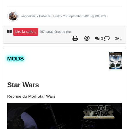
wogcolonel
• Publié le : Friday 26 September 2025 @ 08:58:35
Lire la suite...
297 caractères de plus
0
364
​MODS
Star Wars
Reprise du Mod Star Wars