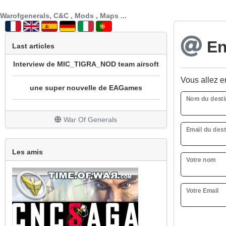
SECTION PATCH FR
Warofgenerals, C&C , Mods , Maps ...
prochainement sotie mod cnc sg1 beta 3
Env
Last articles
Interview de MIC_TIGRA_NOD team airsoft
une super nouvelle de EAGames
Vous allez en
mod bataille navale
Nom du desti
War Of Generals
REPRISE DU MOD WOW
Email du dest
Un peu de nouveauté avec la sortie de All
Les amis
Stars
Votre nom
Grosse mise à jour
Votre Email
Le site est en travaux