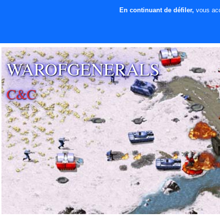
En continuant de défiler,
vous acce
⚡ SOUTENIR LE
DÉVELOPPEMENT
WAROFGENERALS
C&C