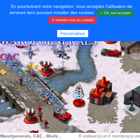
En poursuivant votre navigation, vous acceptez l'utilisation de
services tiers pouvant installer des cookies
✓ OK, tout accepter
✗ Interdire tous les cookies
⚡ SOUTENIR LE DÉVELOPPEMENT
Personnaliser
WAROFGENERALS
C&C
Warofgenerals, C&C , Mods ,
8 visiteur(s) et 0 membre(s) en