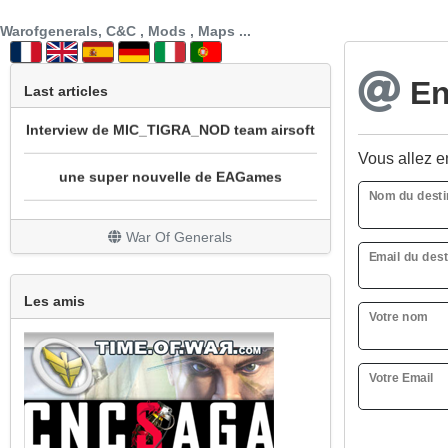
SECTION PATCH FR
Warofgenerals, C&C , Mods , Maps ...
prochainement sotie mod cnc sg1 beta 3
Env
Last articles
Interview de MIC_TIGRA_NOD team airsoft
une super nouvelle de EAGames
Vous allez en
Nom du desti
mod bataille navale
War Of Generals
REPRISE DU MOD WOW
Email du dest
Un peu de nouveauté avec la sortie de All
Les amis
Stars
Votre nom
Grosse mise à jour
Votre Email
Le site est en travaux