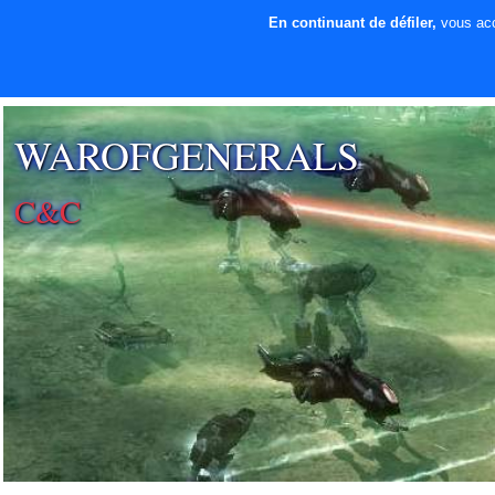
En continuant de défiler,
vous acce
⚡ SOUTENIR LE
DÉVELOPPEMENT
WAROFGENERALS
C&C