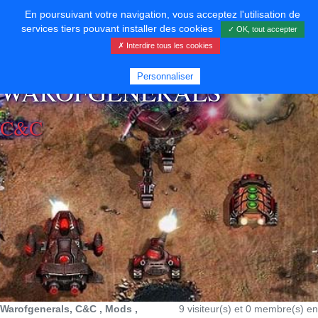
En poursuivant votre navigation, vous acceptez l'utilisation de
services tiers pouvant installer des cookies
✓ OK, tout accepter
✗ Interdire tous les cookies
⚡ SOUTENIR LE DÉVELOPPEMENT
Personnaliser
WAROFGENERALS
C&C
Warofgenerals, C&C , Mods ,
9 visiteur(s) et 0 membre(s) en