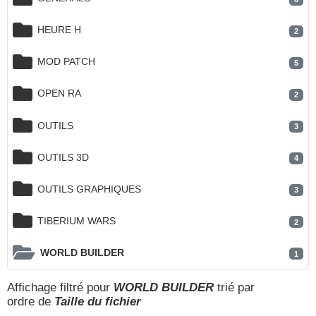
HEURE H
2
MOD PATCH
5
OPEN RA
2
OUTILS
3
OUTILS 3D
4
OUTILS GRAPHIQUES
3
TIBERIUM WARS
2
WORLD BUILDER
1
Affichage filtré pour
WORLD BUILDER
trié par
ordre de
Taille du fichier