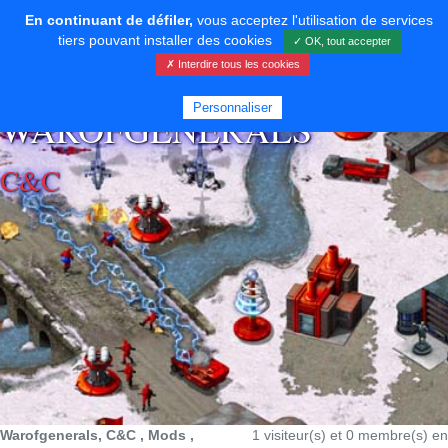
En continuant de défiler,
vous acceptez l'utilisation de services
tiers pouvant installer des cookies
✓ OK, tout accepter
✗ Interdire tous les cookies
⚡ SOUTENIR LE DÉVELOPPEMENT
Personnaliser
WAROFGENERALS
C&C
Warofgenerals, C&C , Mods ,
1 visiteur(s) et 0 membre(s) en