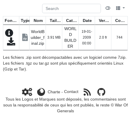
Fonctions
Type
Nom
Taille
Catégorie
Date
Version
Compteur
WORL
WorldB
19-01-
D
uilder_f
3.91 MB
2009
2.0 fr
744
zip
BUILD
inal.zip
00:00
ER
Les fichiers .zip sont décompactables avec un logiciel comme 7zip.
Les fichiers .tgz ou tar.gz sont plus spécifiquement orientés Linux
(Gzip et Tar).
Charte
-
Contact
Tous les Logos et Marques sont déposés, les commentaires sont
sous la responsabilité de ceux qui les ont publiés, le reste ©
War Of
Generals