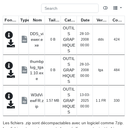
Fonctions
Type
Nom
Taille
Catégorie
Date
Version
Compteur
OUTIL
DDS_vi
S
28-10-
ewer.e
GRAP
0 B
2008
dds
424
exe
xe
HIQUE
00:00
S
OUTIL
thumbp
S
28-10-
lug_tga
GRAP
0 B
2008
tga
484
exe
1.10.ex
HIQUE
00:00
e
S
OUTIL
W3dVi
S
13-03-
ewFR.z
GRAP
1.57 MB
2025
1.1 FR
330
zip
ip
HIQUE
00:00
S
Les fichiers .zip sont décompactables avec un logiciel comme 7zip.