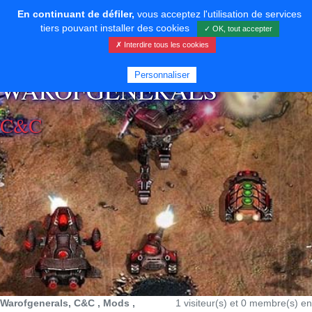
En continuant de défiler,
vous acceptez l'utilisation de services
tiers pouvant installer des cookies
✓ OK, tout accepter
✗ Interdire tous les cookies
⚡ SOUTENIR LE DÉVELOPPEMENT
Personnaliser
WAROFGENERALS
C&C
Warofgenerals, C&C , Mods ,
1 visiteur(s) et 0 membre(s) en