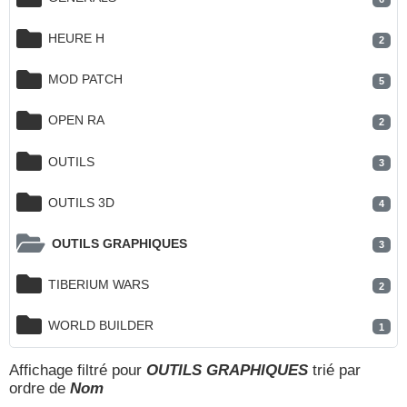
HEURE H
2
MOD PATCH
5
OPEN RA
2
OUTILS
3
OUTILS 3D
4
OUTILS GRAPHIQUES
3
TIBERIUM WARS
2
WORLD BUILDER
1
Affichage filtré pour
OUTILS GRAPHIQUES
trié par
ordre de
Nom