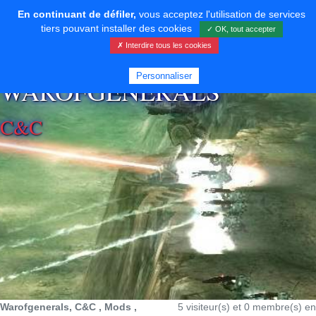
En continuant de défiler,
vous acceptez l'utilisation de services
tiers pouvant installer des cookies
✓ OK, tout accepter
✗ Interdire tous les cookies
⚡ SOUTENIR LE DÉVELOPPEMENT
Personnaliser
WAROFGENERALS
C&C
Warofgenerals, C&C , Mods ,
5 visiteur(s) et 0 membre(s) en