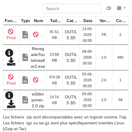
Fonctions
Type
Nom
Taille
Catégorie
Date
Version
Compteur
13-05-
OUTIL
81.51
...
2026
FR
2
zip
Privé
S 3D
KB
00:00
Reneg
08-06-
adeToo
OUTIL
23.68
2008
2.0
480
exe
lsInstall
S 3D
MB
00:00
er2.exe
05-06-
OUTIL
374.38
...
2026
2.0
1
zip
Privé
S 3D
KB
00:00
w3dim
05-06-
OUTIL
14.14
porter-
2026
2.0
58
zip
S 3D
KB
2.0.zip
00:00
Les fichiers .zip sont décompactables avec un logiciel comme 7zip.
Les fichiers .tgz ou tar.gz sont plus spécifiquement orientés Linux
(Gzip et Tar).