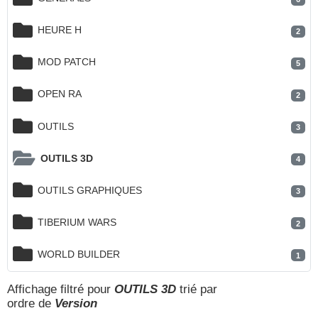
HEURE H
2
MOD PATCH
5
OPEN RA
2
OUTILS
3
OUTILS 3D
4
OUTILS GRAPHIQUES
3
TIBERIUM WARS
2
WORLD BUILDER
1
Affichage filtré pour
OUTILS 3D
trié par
ordre de
Version