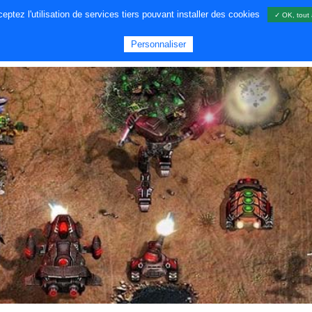
ptez l'utilisation de services tiers pouvant installer des cookies
✓ OK, tout 
A PROPOS DE NOUS
JEUX
GA
Personnaliser