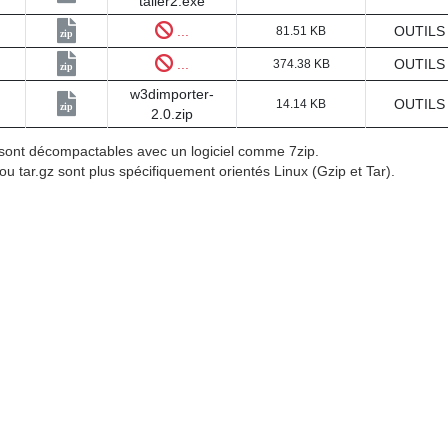
taller2.exe
...
OUTILS
81.51 KB
zip
...
OUTILS
374.38 KB
zip
w3dimporter-
OUTILS
14.14 KB
zip
2.0.zip
p sont décompactables avec un logiciel comme 7zip.
 ou tar.gz sont plus spécifiquement orientés Linux (Gzip et Tar).