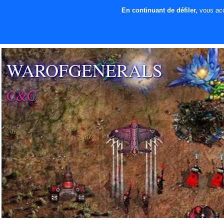
En continuant de défiler,
vous acce
⚡ SOUTENIR LE
DÉVELOPPEMENT
WAROFGENERALS
C&C