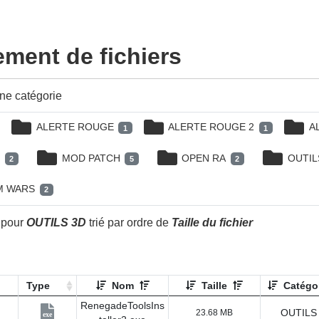
ment de fichiers
ne catégorie
ALERTE ROUGE
ALERTE ROUGE 2
A
1
1
H
MOD PATCH
OPEN RA
OUTIL
2
5
2
M WARS
2
é pour
OUTILS 3D
trié par ordre de
Taille du fichier
Type
Nom
Taille
Catégo
RenegadeToolsIns
OUTILS
23.68 MB
exe