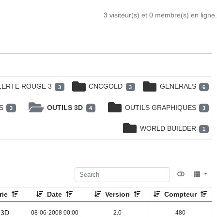
3 visiteur(s) et 0 membre(s) en ligne.
LERTE ROUGE 3
CNCGOLD
GENERALS
3
3
6
S
OUTILS 3D
OUTILS GRAPHIQUES
3
4
3
WORLD BUILDER
1
rie
Date
Version
Compteur
 3D
08-06-2008 00:00
2.0
480