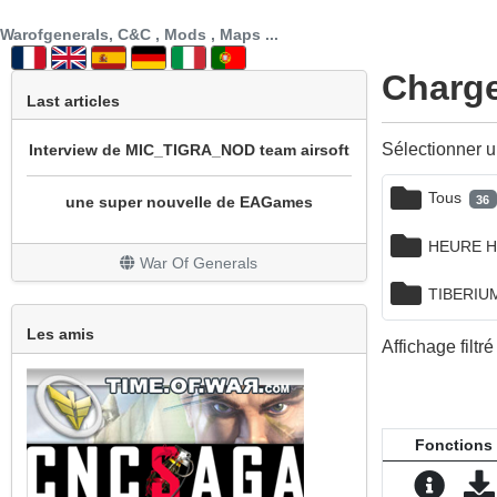
SECTION PATCH FR
Warofgenerals, C&C , Mods , Maps ...
prochainement sotie mod cnc sg1 beta 3
Charge
Last articles
Interview de MIC_TIGRA_NOD team airsoft
Sélectionner u
une super nouvelle de EAGames
Tous
36
mod bataille navale
HEURE 
War Of Generals
REPRISE DU MOD WOW
TIBERIU
Un peu de nouveauté avec la sortie de All
Les amis
Affichage filtr
Stars
Grosse mise à jour
Fonctions
Le site est en travaux