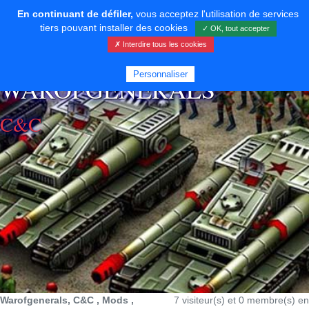
En continuant de défiler,
vous acceptez l'utilisation de services
tiers pouvant installer des cookies
✓ OK, tout accepter
✗ Interdire tous les cookies
⚡ SOUTENIR LE DÉVELOPPEMENT
Personnaliser
WAROFGENERALS
C&C
Warofgenerals, C&C , Mods ,
7 visiteur(s) et 0 membre(s) en