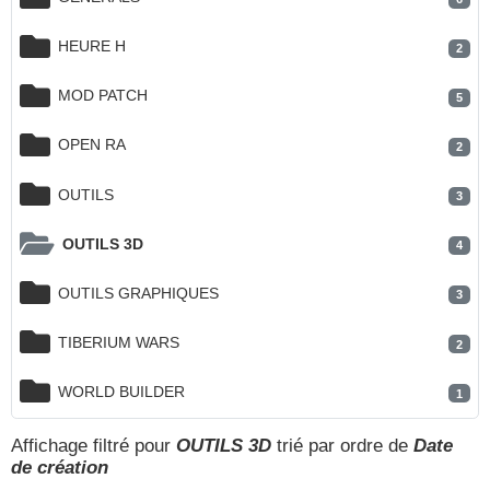
HEURE H
2
MOD PATCH
5
OPEN RA
2
OUTILS
3
OUTILS 3D
4
OUTILS GRAPHIQUES
3
TIBERIUM WARS
2
WORLD BUILDER
1
Affichage filtré pour
OUTILS 3D
trié par ordre de
Date
de création