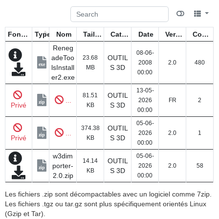
Fonctions
Type
Nom
Taille
Catégorie
Date
Version
Compteur
Reneg
08-06-
adeToo
OUTIL
23.68
2008
2.0
480
exe
lsInstall
S 3D
MB
00:00
er2.exe
13-05-
OUTIL
81.51
...
2026
FR
2
zip
Privé
S 3D
KB
00:00
05-06-
OUTIL
374.38
...
2026
2.0
1
zip
Privé
S 3D
KB
00:00
w3dim
05-06-
OUTIL
14.14
porter-
2026
2.0
58
zip
S 3D
KB
2.0.zip
00:00
Les fichiers .zip sont décompactables avec un logiciel comme 7zip.
Les fichiers .tgz ou tar.gz sont plus spécifiquement orientés Linux
(Gzip et Tar).