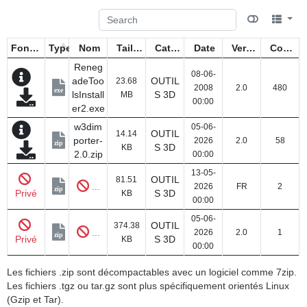
Fonctions
Type
Nom
Taille
Catégorie
Date
Version
Compteur
Reneg
08-06-
adeToo
OUTIL
23.68
2008
2.0
480
exe
lsInstall
S 3D
MB
00:00
er2.exe
w3dim
05-06-
OUTIL
14.14
porter-
2026
2.0
58
zip
S 3D
KB
2.0.zip
00:00
13-05-
OUTIL
81.51
...
2026
FR
2
zip
Privé
S 3D
KB
00:00
05-06-
OUTIL
374.38
...
2026
2.0
1
zip
Privé
S 3D
KB
00:00
Les fichiers .zip sont décompactables avec un logiciel comme 7zip.
Les fichiers .tgz ou tar.gz sont plus spécifiquement orientés Linux
(Gzip et Tar).