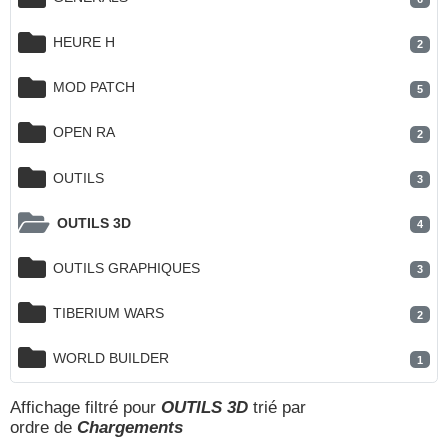
HEURE H
2
MOD PATCH
5
OPEN RA
2
OUTILS
3
OUTILS 3D
4
OUTILS GRAPHIQUES
3
TIBERIUM WARS
2
WORLD BUILDER
1
Affichage filtré pour
OUTILS 3D
trié par
ordre de
Chargements