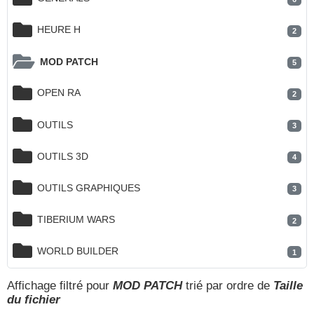
HEURE H
2
MOD PATCH
5
OPEN RA
2
OUTILS
3
OUTILS 3D
4
OUTILS GRAPHIQUES
3
TIBERIUM WARS
2
WORLD BUILDER
1
Affichage filtré pour
MOD PATCH
trié par ordre de
Taille
du fichier