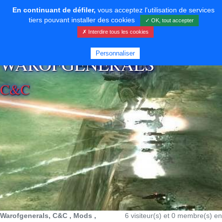
En continuant de défiler,
vous acceptez l'utilisation de services
tiers pouvant installer des cookies
✓ OK, tout accepter
✗ Interdire tous les cookies
⚡ SOUTENIR LE DÉVELOPPEMENT
Personnaliser
WAROFGENERALS
C&C
Warofgenerals, C&C , Mods ,
6 visiteur(s) et 0 membre(s) en