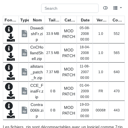
Fonctions
Type
Nom
Taille
Catégorie
Date
Version
Compteur
Dswedi
05-08-
MOD
shFr.zi
33.9 MB
2008
1.0
552
zip
PATCH
p
00:00
CnCHo
18-04-
MOD
llandSh
27.5 MB
2008
1.0
565
zip
PATCH
ell.zip
00:00
allstars
11-08-
MOD
_patch
7.37 MB
2007
1.0
640
zip
PATCH
_fr.zip
00:00
CCE_F
01-04-
MOD
inalFr.z
0 B
2009
FR
470
zip
PATCH
ip
00:00
Contra
19-03-
MOD
006fr.zi
0 B
2009
0006fr
443
zip
PATCH
p
00:00
Les fichiers .zip sont décompactables avec un logiciel comme 7zip.