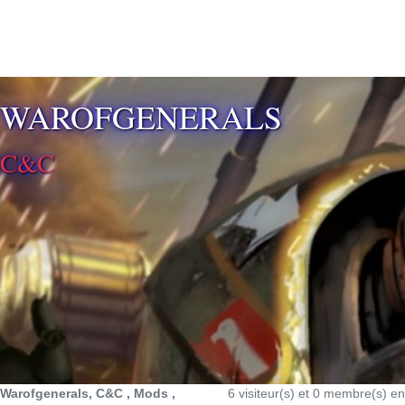
⚡ SOUTENIR LE DÉVELOPPEMENT
WAROFGENERALS
C&C
Warofgenerals, C&C , Mods ,
6 visiteur(s) et 0 membre(s) en