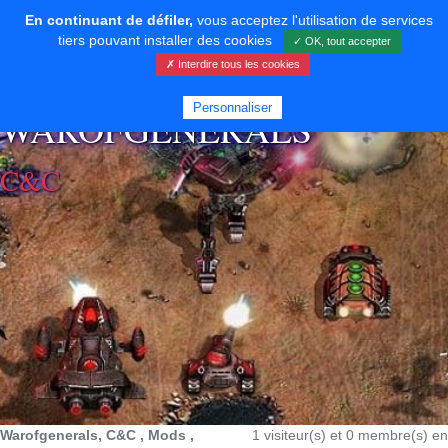
En continuant de défiler,
vous acceptez l'utilisation de services
tiers pouvant installer des cookies
✓ OK, tout accepter
✗ Interdire tous les cookies
⚡ SOUTENIR LE DÉVELOPPEMENT
Personnaliser
WAROFGENERALS
C&C
Warofgenerals, C&C , Mods ,
1 visiteur(s) et 0 membre(s) en