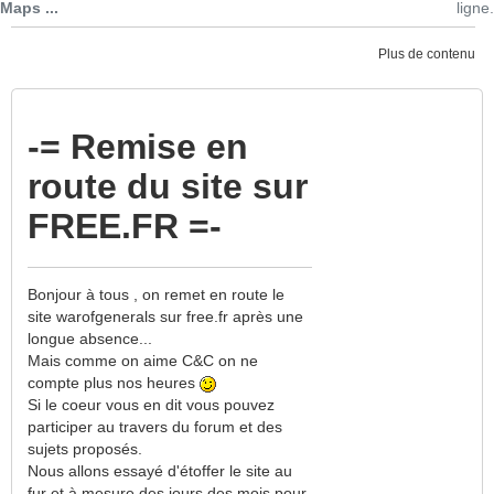
Maps ...
ligne.
Plus de contenu
-= Remise en
route du site sur
FREE.FR =-
733
Bonjour à tous , on remet en route le
site warofgenerals sur free.fr après une
longue absence...
Mais comme on aime C&C on ne
compte plus nos heures
Si le coeur vous en dit vous pouvez
participer au travers du forum et des
sujets proposés.
Nous allons essayé d'étoffer le site au
fur et à mesure des jours des mois pour