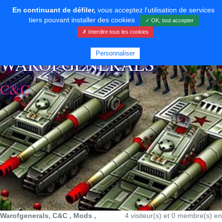
En continuant de défiler,
vous acceptez l'utilisation de services
tiers pouvant installer des cookies
✓ OK, tout accepter
✗ Interdire tous les cookies
⚡ SOUTENIR LE DÉVELOPPEMENT
Personnaliser
WAROFGENERALS
C&C
Warofgenerals, C&C , Mods ,
4 visiteur(s) et 0 membre(s) en